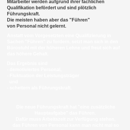
Mitarbeiter werden aufgrund ihrer fachlichen
Qualifikation befördert und sind plötzlich
Führungskraft.
Die meisten haben aber das "Führen"
von Personal nicht gelernt.
Anstatt vom Vorgesetzten eine Qualifizierung in
Sachen "Führen" zu fordern, setzt man sich in den
Bürostuhl mit der höheren Lehne und
freut sich auf
das höhere Gehalt.
Das Ergebnis sind
- demotiviertes Personal,
- Fluktuation der Leistungsträger
und
- scheitern als Führungskraft.
Die neue Führungskraft hat "eine zusätzliche
Hauptaufgabe" das Führen.
Dafür muss Arbeitszeit zur Verfügung stehen,
das Führen von Personal kann man nicht mal so