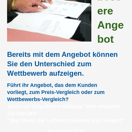
ere
Ange
bot
Bereits mit dem Angebot können
Sie den Unterschied zum
Wettbewerb aufzeigen.
Führt ihr Angebot, das dem Kunden
vorliegt,
zum Preis-Vergleich oder zum
Wettbewerbs-Vergleich?
Anruf vor Angebotserstellung "Was erwarten
Sie von uns"
"Was muss der Lieferant können und leisten?"
Angebots-Text: