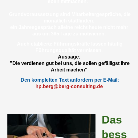
eben mitmachen.
Grundvoraussetzung sind Mitarbeitergespräche, die
monatlich stattfinden,
ein Jahresgespräch alleine reicht heute nicht mehr
aus um 365 Tage zu motivieren.
Auch etablierte Führungskräfte lassen häufig
Führungsqualität vermissen.
Aussage:
"Die verdienen gut bei uns, die sollen gefälligst ihre
Arbeit machen"
Den kompletten Text anfordern per E-Mail:
hp.berg@berg-consulting.de
Das
bess