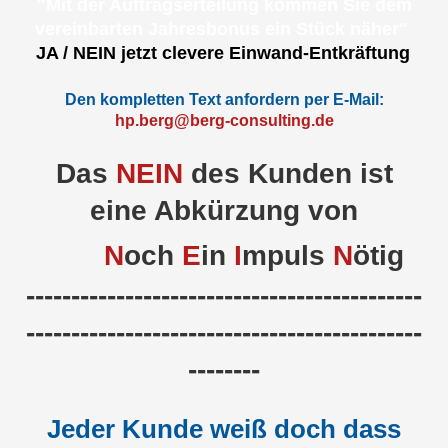
"Mit der Auftragserteilung kommen Sie dem
vereinbarten Jahresbonus ein Stück näher"
JA / NEIN jetzt clevere Einwand-Entkräftung
Den kompletten Text anfordern per E-Mail:
hp.berg@berg-consulting.de
Das
NEIN
des Kunden ist
eine Abkürzung von
N
och
E
in
I
mpuls
N
ötig
--------------------------------------------
--------------------------------------------
--------​
Jeder Kunde weiß doch dass